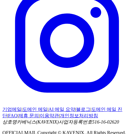
기업메일
|
도메인 메일
|
AI 메일 요약
|
블로그
|
도메인 메일 진
단
|
FAQ
|
제휴 문의
|
이용약관
|
개인정보처리방침
상호명
카베닉스(KAVENIX)
사업자등록번호
516-16-02620
OFFICIALMAIL
Copyright ©
KAVENIX
.
All Rights Reserved.